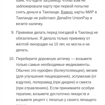
банк, что едете заграницу, чтобы вам не
заблокировали карту при первой попытке
снять деньги в Таиланде.
Важно:
карты МИР в
Таиланде не работают. Делайте UnionPay и
везите наличку.
Прививки делать перед поездкой в Таиланд не
обязательно. Я делала только прививку от
жёлтой лихорадки на 10 лет, но могла и не
делать.
Переберите дорожную аптечку — возьмите
только самые необходимые медикаменты.
Обычно это нурофен (болеутоляющее), мезим
(для улучшения пищеварения), эспумизам (от
вздутия), лоперамид (при диарее) и смекта
(при отравлениях). Если принимаете особую
терапию, возьмите достаточно лекарств и
возьмите рецепт с печатью у своего лечащего