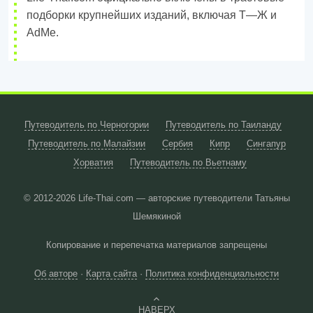
подборки крупнейших изданий, включая Т—Ж и
AdMe.
Путеводитель по Черногории
Путеводитель по Таиланду
Путеводитель по Малайзии
Сербия
Кипр
Сингапур
Хорватия
Путеводитель по Вьетнаму
© 2012-2026
Life-Thai.com — авторские путеводители Татьяны
Шемякиной
Копирование и перепечатка материалов запрещены
Об авторе
·
Карта сайта
·
Политика конфиденциальности
НАВЕРХ