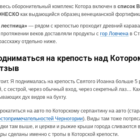
 весь оборонительный комплекс Котора включен в
список 
ЮНЕСКО
как выдающийся образец венецианской фортифик
 лестница»
— рядом с крепостью проходит древний карава
 протяжении веков доставляли продукты с
гор Ловчена
в Ст
 расскажу отдельно ниже.
одниматься на крепость над Которо
отзыв
тоит. Я поднималась на крепость Святого Иоанна больше 5 
й, с сестрой, через обычный вход, через секретный лаз… К
ывающих дух видов на бухту.
рокатиться на авто по Которскому серпантину на авто (ста
остопримечательностей Черногории
). Виды там тоже потря
ки там выше, и церкви и рыжие крыши города сливаются 
ры сделаны именно с тропы в Которской крепости.