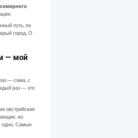
Всемирного
ации.
нный путь, по
арый город. О
м — мой
раз — сама, с
аждый раз — это
рая австрийская
сающие, но
в одно. Самые