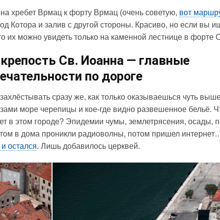
на хребет Врмац к форту Врмац (очень советую,
вот маршр
од Котора и залив с другой стороны. Красиво, но если вы и
то их можно увидеть только на каменной лестнице в форте 
крепость Св. Иоанна — главные
ечательности по дороге
 захлёстывать сразу же, как только оказываешься чуть выш
азами море черепицы и кое-где видно развешенное бельё. Ч
ет в этом городе? Эпидемии чумы, землетрясения, осады, 
отом в дома проникли радиоволны, потом пришел интернет…
 и остался
. Лишь добавилось церквей.