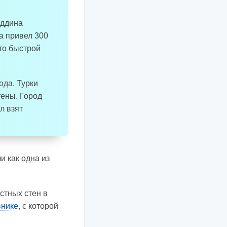
еддина
а привел 300
что быстрой
ода. Турки
тены. Город
л взят
и как одна из
стных стен в
внике
, с которой