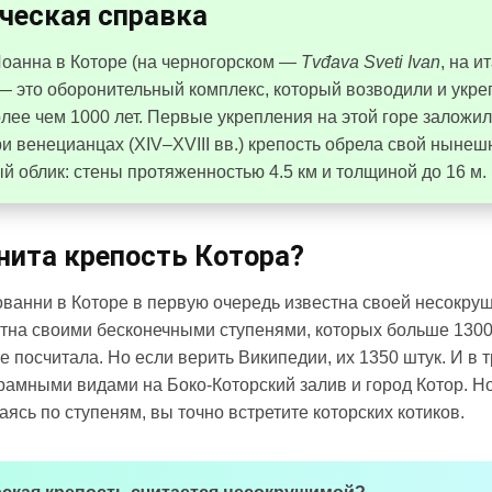
ческая справка
Иоанна в Которе (на черногорском —
Tvđava Sveti Ivan
, на 
 — это оборонительный комплекс, который возводили и укре
лее чем 1000 лет. Первые укрепления на этой горе заложи
и венецианцах (XIV–XVIII вв.) крепость обрела свой нынеш
й облик: стены протяженностью 4.5 км и толщиной до 16 м.
нита крепость Котора?
ванни в Которе в первую очередь известна своей несокру
стна своими бесконечными ступенями, которых больше 1300
не посчитала. Но если верить Википедии, их 1350 штук. И в т
рамными видами на Боко-Которский залив и город Котор. Н
каясь по ступеням, вы точно встретите которских котиков.