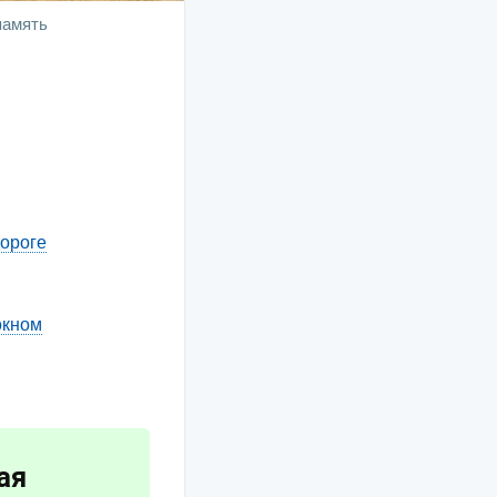
память
дороге
окном
ая