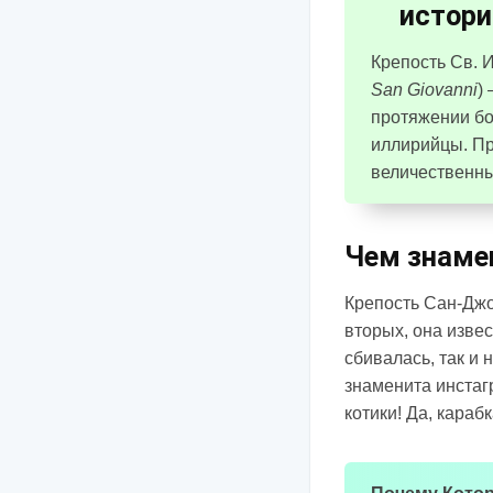
истори
Крепость Св. 
San Giovanni
)
протяжении бо
иллирийцы. Пр
величественны
Чем знаме
Крепость Сан-Джо
вторых, она изве
сбивалась, так и 
знаменита инстаг
котики! Да, караб