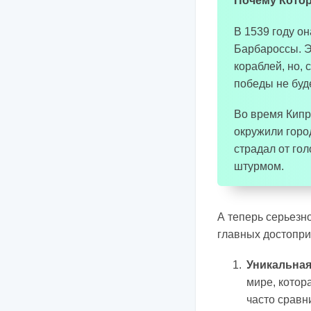
Почему Котор
В 1539 году о
Барбароссы. Э
кораблей, но, 
победы не буде
Во время Кипр
окружили горо
страдал от гол
штурмом.
А теперь серьезно
главных достопри
Уникальная
мире, котор
часто сравн