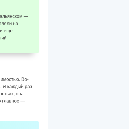
итальянском —
пляли на
ли еще
ний
шимостью. Во-
. Я каждый раз
ретьих, она
о главное —