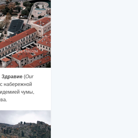
 Здравие
(
Our
, с набережной
пидемией чумы,
ва.