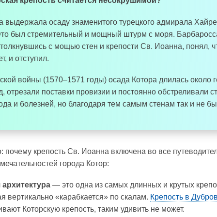
ская крепость считается несокрушимой?
на выдержала осаду знаменитого турецкого адмирала Хайр
то был стремительный и мощный штурм с моря. Барбаросс
столкнувшись с мощью стен и крепости Св. Иоанна, понял, 
т, и отступил.
ской войны (1570–1571 годы) осада Котора длилась около г
д, отрезали поставки провизии и постоянно обстреливали с
ода и болезней, но благодаря тем самым стенам так и не бы
: почему крепость Св. Иоанна включена во все путеводител
мечательностей города Котор:
 архитектура
— это одна из самых длинных и крутых крепо
ая вертикально «карабкается» по скалам.
Крепость в Дубро
ивают Которскую крепость, таким удивить не может.