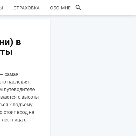
Ы
СТРАХОВКА
ОБО МНЕ
ни) в
еты
 — самая
ого наследия
м путеводителе
ываются с высоты
ться к подъему
о стоит вход на
я лестница с