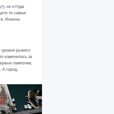
ут
), но оттуда
щите те самые
Св. Иоанна.
е уровня рыжего
то изменилось за
первые лампочки,
 А город,