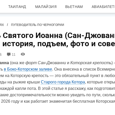
ТАИЛАНД
МАЛАЙЗИЯ
ВЬЕТНАМ
АВИАБИЛЕТ
/
ЯХ
ПУТЕВОДИТЕЛЬ ПО ЧЕРНОГОРИИ
 Святого Иоанна (Сан-Джован
 история, подъем, фото и сов
6
11
оанна
(она же
форт Сан-Джованни
и
Которская крепость
)
ть
в Боко-Которском заливе
. Она внесена в список Всемирн
 на Которскую крепость — это обязательный пункт в любо
Виды на рыжие крыши
Старого города Котора
, которые откр
 каждой капли пота. В этой статье я расскажу, как подготови
акие достопримечательности можно увидеть по пути, скольк
 2026 году и как работает знаменитая бесплатная Которска