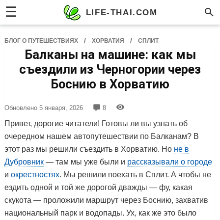
☰
LIFE-THAI.COM
/
/
БЛОГ О ПУТЕШЕСТВИЯХ
ХОРВАТИЯ
СПЛИТ
Балканы на машине: как мы
съездили из Черногории через
Боснию в Хорватию
Обновлено
5 января, 2026
8
Привет, дорогие читатели! Готовы ли вы узнать об
очередном нашем автопутешествии по Балканам? В
этот раз мы решили съездить в Хорватию. Но
не в
Дубровник
— там мы уже были и
рассказывали о городе
и
окрестностях
. Мы решили поехать в Сплит. А чтобы не
ездить одной и той же дорогой дважды — фу, какая
скукота — проложили маршрут через Боснию, захватив
национальный парк и водопады. Ух, как же это было