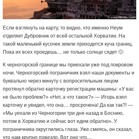
Если взглянуть на карту, то видно, что именно Неум
отделяет Дубровник от всей остальной Хорватии. На
такой маленький кусочек земли приходится куча границ.
Пока их всех проедешь… не только солнце сядет 🙂
К черногорской границе мы приехали уже под покровом
ночи. Черногорский пограничник взял наши документы и
буквально через минуту с вопросительным лицом
протянул обратно карточку регистрации машины: «У вас
не было проблем?» «Нет, а что такое?» — Игорь взял
карточку и увидел, что она… просрочена! Да как так?! —
«Мы уехали из Черногории три дня назад в Боснию,
потом в Хорватию и сейчас вот едем обратно». У
пограничника округлились глаза. Уже смеясь, он сказал,
что нам крупно повезло. Вот оно что…