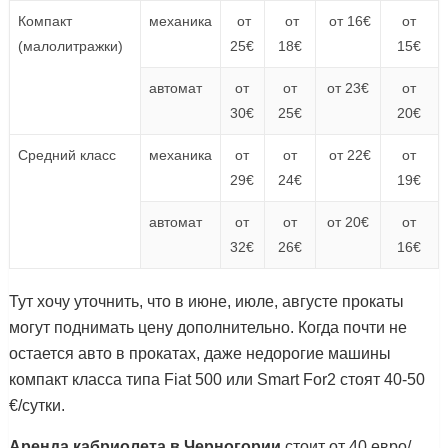
Компакт
механика
от
от
от 16€
от
(малолитражки)
25€
18€
15€
автомат
от
от
от 23€
от
30€
25€
20€
Средний класс
механика
от
от
от 22€
от
29€
24€
19€
автомат
от
от
от 20€
от
32€
26€
16€
Тут хочу уточнить, что в июне, июле, августе прокаты
могут поднимать цену дополнительно. Когда почти не
остается авто в прокатах, даже недорогие машины
компакт класса типа Fiat 500 или Smart For2 стоят 40-50
€/сутки.
Аренда кабриолета в Черногории
стоит от 40 евро/