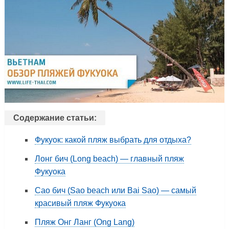
Содержание статьи:
Фукуок: какой пляж выбрать для отдыха?
Лонг бич (Long beach) — главный пляж
Фукуока
Сао бич (Sao beach или Bai Sao) — самый
красивый пляж Фукуока
Пляж Онг Ланг (Ong Lang)