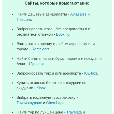
Сайты, которые помогают мне:
Найти дешёвые авиабилеты -
Aviasales
и
Trip.com
.
Забронировать отель без предоплаты и с
бесплатной отменой -
Booking
.
Взять авто в аренду в любом аэропорту или
городе -
Rentalcars
.
Найти билеты на автобусы, паромы и поезда по
Азии -
12go.asia
.
Забронировать такси из/в аэропорта -
Kiwitaxi
.
Купить входные билеты и экскурсии со
скидками -
Klook
.
Выбрать надежную турстраховку -
Трипиншуранс
и
Cherehapa
.
Найти тур по лучшей цене -
Travelata
и