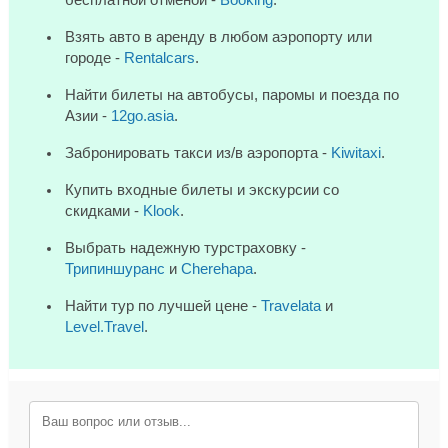
Взять авто в аренду в любом аэропорту или
городе -
Rentalcars
.
Найти билеты на автобусы, паромы и поезда по
Азии -
12go.asia
.
Забронировать такси из/в аэропорта -
Kiwitaxi
.
Купить входные билеты и экскурсии со
скидками -
Klook
.
Выбрать надежную турстраховку -
Трипиншуранс
и
Cherehapa
.
Найти тур по лучшей цене -
Travelata
и
Level.Travel
.