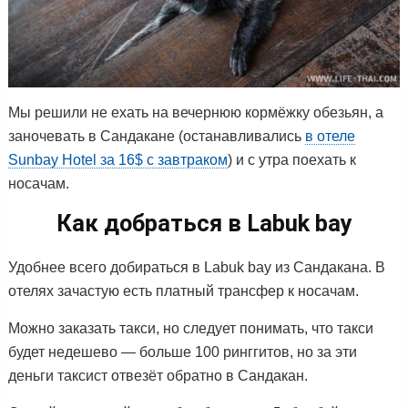
Мы решили не ехать на вечернюю кормёжку обезьян, а
заночевать в Сандакане (останавливались
в отеле
Sunbay Hotel за 16$ с завтраком
) и с утра поехать к
носачам.
Как добраться в Labuk bay
Удобнее всего добираться в Labuk bay из Сандакана. В
отелях зачастую есть платный трансфер к носачам.
Можно заказать такси, но следует понимать, что такси
будет недешево — больше 100 ринггитов, но за эти
деньги таксист отвезёт обратно в Сандакан.