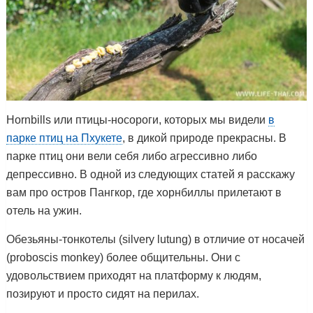
Hornbills или птицы-носороги, которых мы видели
в
парке птиц на Пхукете
, в дикой природе прекрасны. В
парке птиц они вели себя либо агрессивно либо
депрессивно. В одной из следующих статей я расскажу
вам про остров Пангкор, где хорнбиллы прилетают в
отель на ужин.
Обезьяны-тонкотелы (silvery lutung) в отличие от носачей
(proboscis monkey) более общительны. Они с
удовольствием приходят на платформу к людям,
позируют и просто сидят на перилах.