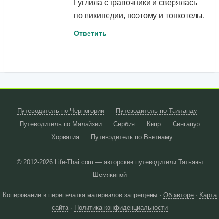
Гуглила справочники и сверялась
по википедии, поэтому и тонкотелы.
Ответить
Путеводитель по Черногории
Путеводитель по Таиланду
Путеводитель по Малайзии
Сербия
Кипр
Сингапур
Хорватия
Путеводитель по Вьетнаму
© 2012-2026
Life-Thai.com — авторские путеводители Татьяны
Шемякиной
Копирование и перепечатка материалов запрещены ·
Об авторе
·
Карта
сайта
·
Политика конфиденциальности