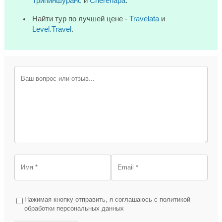
Трипиншуранс
и
Cherehapa
.
Найти тур по лучшей цене -
Travelata
и
Level.Travel
.
Нажимая кнопку отправить, я соглашаюсь с политикой
обработки персональных данных