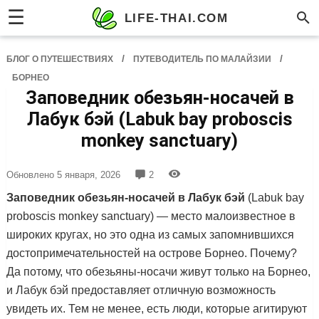
☰
LIFE-THAI.COM
/
/
БЛОГ О ПУТЕШЕСТВИЯХ
ПУТЕВОДИТЕЛЬ ПО МАЛАЙЗИИ
БОРНЕО
Заповедник обезьян-носачей в
Лабук бэй (Labuk bay proboscis
monkey sanctuary)
Обновлено
5 января, 2026
2
Заповедник обезьян-носачей в Лабук бэй
(Labuk bay
proboscis monkey sanctuary) — место малоизвестное в
широких кругах, но это одна из самых запомнившихся
достопримечательностей на острове Борнео. Почему?
Да потому, что обезьяны-носачи живут только на Борнео,
и Лабук бэй предоставляет отличную возможность
увидеть их. Тем не менее, есть люди, которые агитируют