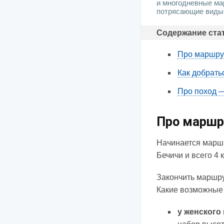
и многодневные ма
потрясающие виды
Содержание ста
Про маршрут
Как добрать
Про поход —
Про маршру
Начинается маршр
Бечичи и всего 4 
Закончить маршру
Какие возможные
у женского