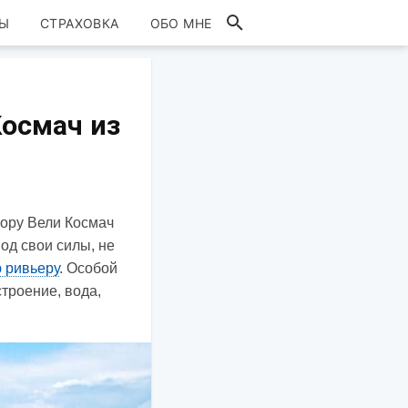
Ы
СТРАХОВКА
ОБО МНЕ
Космач из
гору Вели Космач
под свои силы, не
 ривьеру
. Особой
строение, вода,