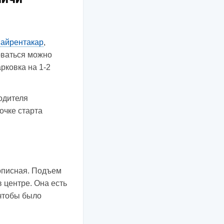
Майрентакар
,
оваться можно
рковка на 1-2
одителя
очке старта
описная. Подъем
в центре. Она есть
 чтобы было