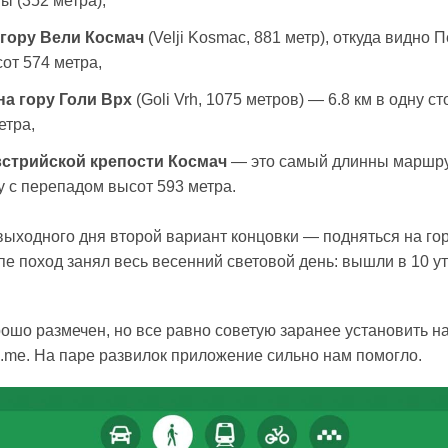
ы (352 метра),
 гору Вели Космач
(Velji Kosmac, 881 метр), откуда видно П
от 574 метра,
на гору Голи Врх
(Goli Vrh, 1075 метров) — 6.8 км в одну с
етра,
встрийской крепости Космач
— это самый длинны маршрут
у с перепадом высот 593 метра.
ыходного дня второй вариант концовки — подняться на гор
е поход занял весь весенний световой день: вышли в 10 ут
ошо размечен, но все равно советую заранее установить н
me. На паре развилок приложение сильно нам помогло.