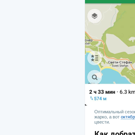
Оптимальный сезон
жарко, а вот
октяб
цвести.
Как добрат