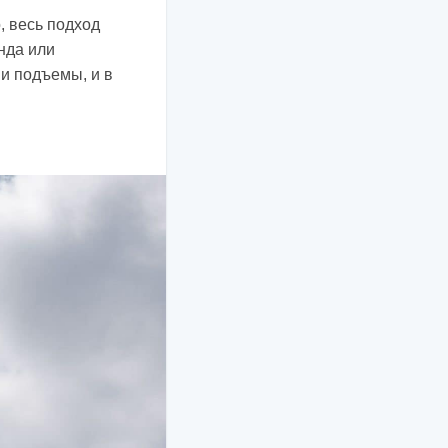
, весь подход
нда или
 и подъемы, и в