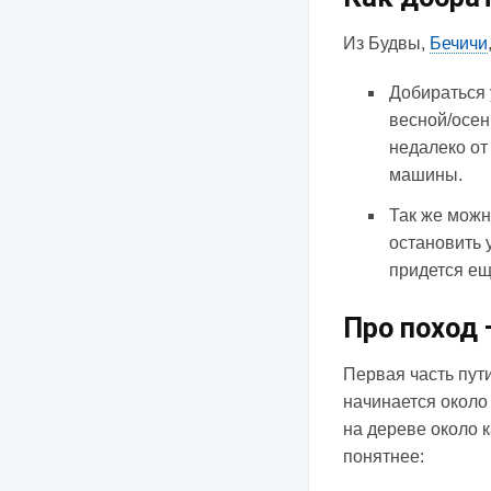
Из Будвы,
Бечичи
Добираться 
весной/осен
недалеко от
машины.
Так же можн
остановить у
придется ещ
Про поход 
Первая часть пут
начинается около 
на дереве около 
понятнее: