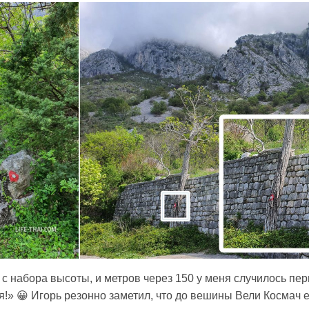
с набора высоты, и метров через 150 у меня случилось пер
я!» 😀 Игорь резонно заметил, что до вешины Вели Космач е