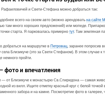
, Рафаиловичей и Свети-Стефана можно добраться так:
удобнее всего на своем авто (можно арендовать
на сайте 
ью там много хороших предложений) или мопеде. Припарк
 точки старта. Я парковалась примерно
тут
. Там земляная па
о добраться на маршрутке в
Петровац
, заранее попросив в
 села Близикуче (это за Свети Стефаном). В этом случае к т
е немного пройти.
— фото и впечатления
и — от Близикуче к монастырю Св.Спиридона — самая жив
одной из вилл. Ищите отметку красный круг с белой точкой 
каменного забора и на камне. Посмотретие фото в галерее,