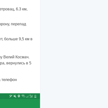
етровац, 6.3 км,
торону, перепад
, больше 9,5 км в
у Велий Космач.
ра, вернулись в 5
а телефон