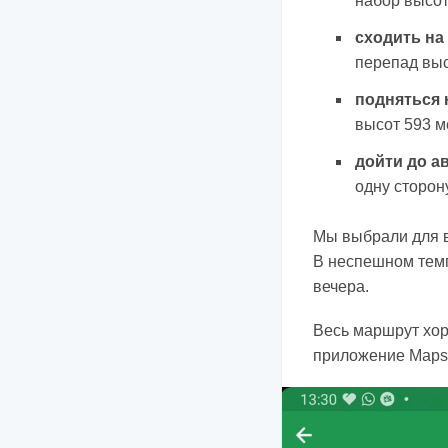
набор высот
сходить на
перепад выс
подняться 
высот 593 м
дойти до а
одну сторон
Мы выбрали для в
В неспешном темп
вечера.
Весь маршрут хор
приложение Maps.