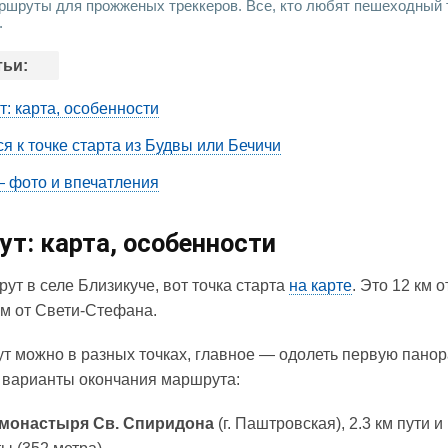
ршруты для прожженых треккеров. Все, кто любят пешеходный 
.
тьи:
: карта, особенности
ся к точке старта из Будвы или Бечичи
 фото и впечатления
т: карта, особенности
ут в селе Близикуче, вот точка старта
на карте
. Это 12 км о
км от Свети-Стефана.
т можно в разных точках, главное — одолеть первую панор
 варианты окончания маршрута:
 монастыря Св. Спиридона
(г. Паштровская), 2.3 км пути 