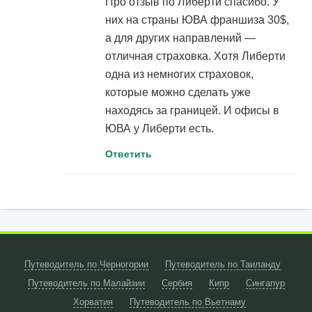
Про отзыв по Либерти спасибо. У
них на страны ЮВА франшиза 30$,
а для других направлений —
отличная страховка. Хотя Либерти
одна из немногих страховок,
которые можно сделать уже
находясь за границей. И офисы в
ЮВА у Либерти есть.
Ответить
Путеводитель по Черногории
Путеводитель по Таиланду
Путеводитель по Малайзии
Сербия
Кипр
Сингапур
Хорватия
Путеводитель по Вьетнаму