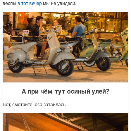
веспы
в тот вечер
мы не увидели.
А при чём тут осиный улей?
Вот, смотрите, оса затаилась: