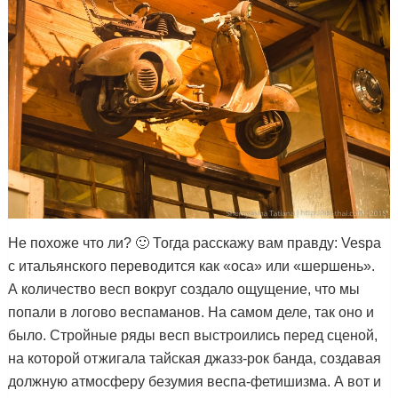
Не похоже что ли? 🙂 Тогда расскажу вам правду: Vespa
с итальянского переводится как «оса» или «шершень».
А количество весп вокруг создало ощущение, что мы
попали в логово веспаманов. На самом деле, так оно и
было. Стройные ряды весп выстроились перед сценой,
на которой отжигала тайская джазз-рок банда, создавая
должную атмосферу безумия веспа-фетишизма. А вот и