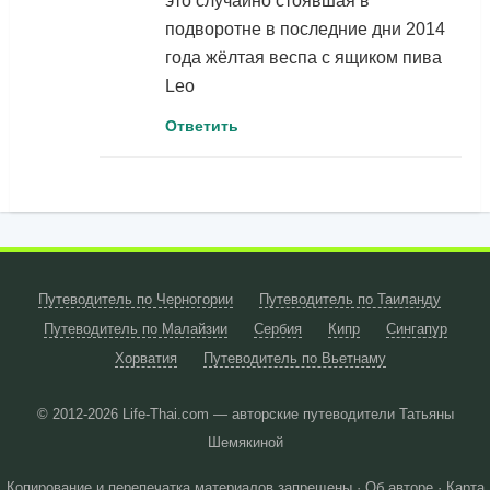
это случайно стоявшая в
подворотне в последние дни 2014
года жёлтая веспа с ящиком пива
Leo
Ответить
Путеводитель по Черногории
Путеводитель по Таиланду
Путеводитель по Малайзии
Сербия
Кипр
Сингапур
Хорватия
Путеводитель по Вьетнаму
© 2012-2026
Life-Thai.com — авторские путеводители Татьяны
Шемякиной
Копирование и перепечатка материалов запрещены ·
Об авторе
·
Карта