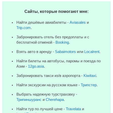
Сайты, которые помогают мне:
Найти дешёвые авиабилеты -
Aviasales
и
Trip.com
.
Забронировать отель без предоплаты и с
бесплатной отменой -
Booking
.
Взять авто в аренду -
Sabaimotors
или
Localrent
.
Найти билеты на автобусы, паромы и поезда по
Азии -
12go.asia
.
Забронировать такси из/в аэропорта -
Kiwitaxi
.
Найти экскурсии на русском языке -
Трипстер
.
Выбрать надежную турстраховку -
Трипиншуранс
и
Cherehapa
.
Найти тур по лучшей цене -
Travelata
и