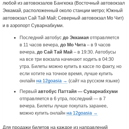
любой из автовокзалов Бангкока (Восточный автовокзал
Эккамай, расположенный около станции метро; Южный
автовокзал Сай Тай Май; Северный автовокзал Мо Чит)
и в аэропорт Суварнабхуми.
Последний автобус
до Эккамая
отправляется
в 11 часов вечера,
до Мо Чита
– в 9 часов
вечера,
до Сай Тай Май
– в 19:30. Автобусы
на все три вокзала начинают ходить в 04:30
утра. Билеты можно купить в кассе по факту, но
если хотите на точное время, лучше купить
онлайн
на 12goasia →
(сайт на русском языке)
Первый
автобус Паттайя — Суварнабхуми
отправляется в 6 утра, последний — в 7
вечера. Билеты лучше покупать заранее,
можно купить онлайн
на 12goasia →
Для продажи билетов на каждое из направлений