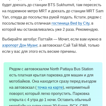
будет доехать до станции BTS Sukhumvit, там пересесть
на подземное метро MRT и доехать до станции MRT Sam
Yan, откуда до посольства рукой подать. Кстати, рядом с
посольством есть отличная
гостиница Bed by City
, в
которой мы останавливались уже 2 раза. Рекомендую.
Выбирайте автобус Паттайя — Мочит, если вам нужно в
аэропорт Дон Муанг
, а автовокзал Сай Тай Май, только
если у вас для этого есть веские причины.
Рядом с автовокзалом North Pattaya Bus Station
есть платная крытая парковка для машин и для
мотобайков. Она находится сразу перед въездом
на автовокзал (
точка на карте
), неприметный
поворот, который легко пропустить. Парковка
открыта с 4 утра до 1 ночи. Оставить обычный
мотобайк на сутки стоит 30 батов, PCX, CBR —