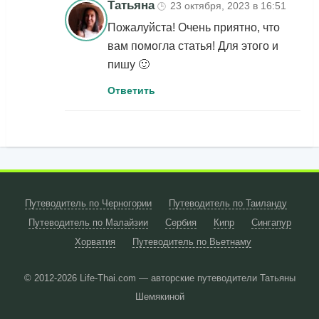
Татьяна
23 октября, 2023 в 16:51
🕒
Пожалуйста! Очень приятно, что
вам помогла статья! Для этого и
пишу 🙂
Ответить
Путеводитель по Черногории
Путеводитель по Таиланду
Путеводитель по Малайзии
Сербия
Кипр
Сингапур
Хорватия
Путеводитель по Вьетнаму
© 2012-2026
Life-Thai.com — авторские путеводители Татьяны
Шемякиной