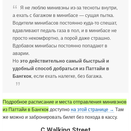
Я не люблю минивэны из-за тесноты внутри,
а ехать с багажом в минибасе — сущая пытка.
Водители минибасов постоянно куда-то спешат,
вдавливают педаль газа в пол, и в минибасе не
просто некомфортно, а порой даже страшно.
Вдобавок минибасы постоянно попадают в
аварии.
Но
это действительно самый быстрый и
удобный способ добраться из Паттайи в
Бангкок
, если ехать налегке, без багажа.
Подробное расписание и места отправления минивэнов
из Паттайи в Бангкок
доступно
на этой странице →
Там
же можно и забронировать билет без похода в кассу.
C Walking Street