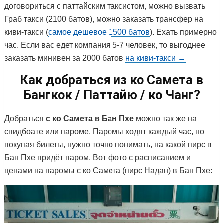
договориться с паттайским таксистом, можно вызвать
Граб такси (2100 батов), можно заказать трансфер на
киви-такси (
самое дешевое 1500 батов
). Ехать примерно
час. Если вас едет компания 5-7 человек, то выгоднее
заказать минивен за 2000 батов
на киви-такси →
Как добраться из ко Самета в
Бангкок / Паттайю / ко Чанг?
Добраться
с ко Самета в Бан Пхе
можно так же на
спидбоате или пароме. Паромы ходят каждый час, но
покупая билеты, нужно точно понимать, на какой пирс в
Бан Пхе придёт паром. Вот фото с расписанием и
ценами на паромы с ко Самета (пирс Надан) в Бан Пхе: