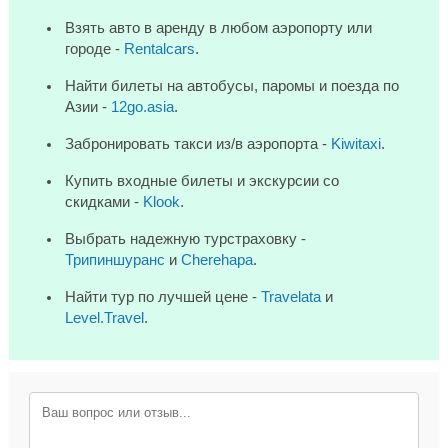
Взять авто в аренду в любом аэропорту или
городе -
Rentalcars
.
Найти билеты на автобусы, паромы и поезда по
Азии -
12go.asia
.
Забронировать такси из/в аэропорта -
Kiwitaxi
.
Купить входные билеты и экскурсии со
скидками -
Klook
.
Выбрать надежную турстраховку -
Трипиншуранс
и
Cherehapa
.
Найти тур по лучшей цене -
Travelata
и
Level.Travel
.