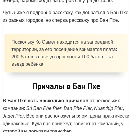
вечера, паромы ходят на остров с 8 утра до 16:30.
Чуть ниже я подробно расскажу, как добраться в Бан Пхе
из разных городов, но сперва расскажу про Бан Пхе.
Поскольку Ко Самет находится на заповедной
территории, за его посещение взимается плата:
200 батов за въезд взрослого и 100 батов – за
въезд ребёнка.
Причалы в Бан Пхе
В Бан Пхе есть несколько причалов
от нескольких
компаний:
Sri Ban Phe Pier
,
Ban Phe Pier
,
Nuanthip Pier
,
Jadet Pier
. Все они расположены ряом, цены практически
одинаковые. Куда вас привезут, зависит от компании, у
которой вы покупали трансфер.