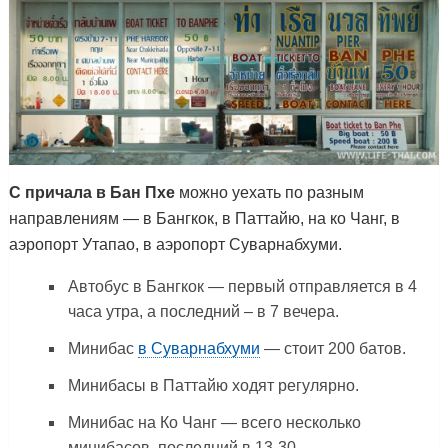
С причала в Бан Пхе
можно уехать по разным
направлениям — в Бангкок, в Паттайю, на ко Чанг, в
аэропорт Утапао, в аэропорт Суварнабхуми.
Автобус в Бангкок — первый отправляется в 4
часа утра, а последний – в 7 вечера.
Минибас
в Суварнабхуми
— стоит 200 батов.
Минибасы в Паттайю ходят регулярно.
Минибас на Ко Чанг — всего несколько
минибасов, последний в 13-30.