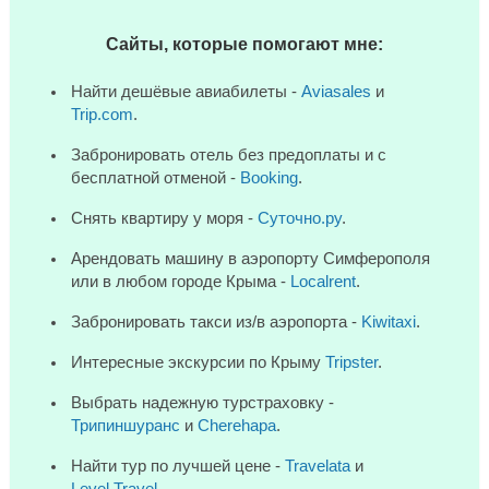
Сайты, которые помогают мне:
Найти дешёвые авиабилеты -
Aviasales
и
Trip.com
.
Забронировать отель без предоплаты и с
бесплатной отменой -
Booking
.
Снять квартиру у моря -
Суточно.ру
.
Арендовать машину в аэропорту Симферополя
или в любом городе Крыма -
Localrent
.
Забронировать такси из/в аэропорта -
Kiwitaxi
.
Интересные экскурсии по Крыму
Tripster
.
Выбрать надежную турстраховку -
Трипиншуранс
и
Cherehapa
.
Найти тур по лучшей цене -
Travelata
и
Level.Travel
.