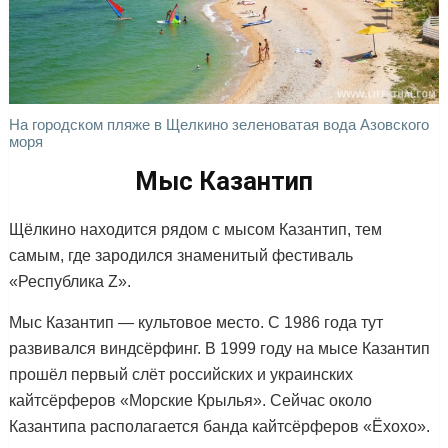
На городском пляже в Щелкино зеленоватая вода Азовского
моря
Мыс Казантип
Щёлкино находится рядом с мысом Казантип, тем
самым, где зародился знаменитый фестиваль
«Республика Z».
Мыс Казантип — культовое место. С 1986 года тут
развивался виндсёрфинг. В 1999 году на мысе Казантип
прошёл первый слёт российских и украинских
кайтсёрферов «Морские Крылья». Сейчас около
Казантипа располагается банда кайтсёрферов «Ёхохо».