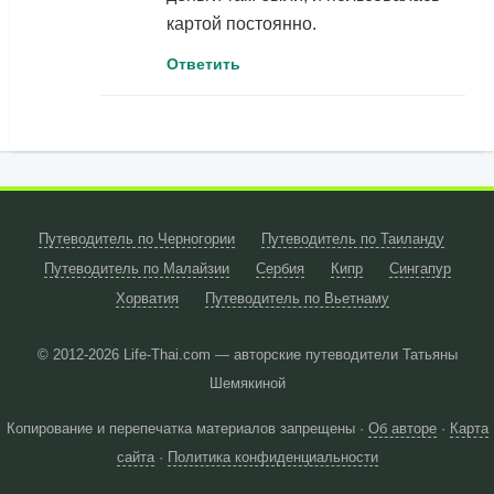
картой постоянно.
Ответить
Путеводитель по Черногории
Путеводитель по Таиланду
Путеводитель по Малайзии
Сербия
Кипр
Сингапур
Хорватия
Путеводитель по Вьетнаму
© 2012-2026
Life-Thai.com — авторские путеводители Татьяны
Шемякиной
Копирование и перепечатка материалов запрещены ·
Об авторе
·
Карта
сайта
·
Политика конфиденциальности