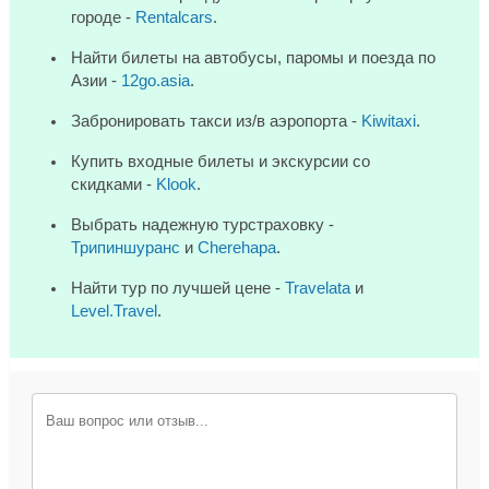
городе -
Rentalcars
.
Найти билеты на автобусы, паромы и поезда по
Азии -
12go.asia
.
Забронировать такси из/в аэропорта -
Kiwitaxi
.
Купить входные билеты и экскурсии со
скидками -
Klook
.
Выбрать надежную турстраховку -
Трипиншуранс
и
Cherehapa
.
Найти тур по лучшей цене -
Travelata
и
Level.Travel
.