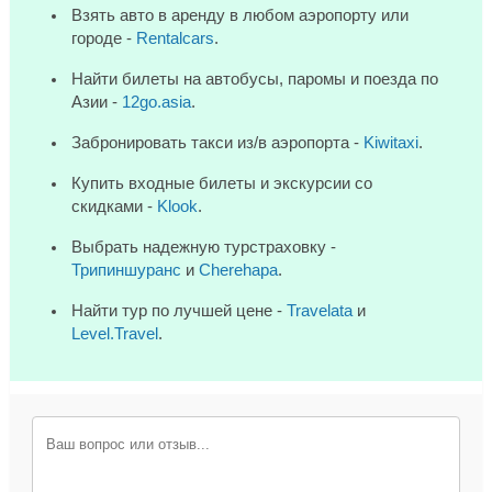
Взять авто в аренду в любом аэропорту или
городе -
Rentalcars
.
Найти билеты на автобусы, паромы и поезда по
Азии -
12go.asia
.
Забронировать такси из/в аэропорта -
Kiwitaxi
.
Купить входные билеты и экскурсии со
скидками -
Klook
.
Выбрать надежную турстраховку -
Трипиншуранс
и
Cherehapa
.
Найти тур по лучшей цене -
Travelata
и
Level.Travel
.