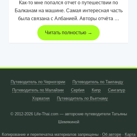
Как-то мне попался отчет о путешествии по
Балканам на машине. Самая интересная часть
была связана с Албанией. Авторы отчёта …
Читать полностью →
Путеводитель по Черногории
Путеводитель по Таиланду
Путеводитель по Малайзии
Сербия
Кипр
Сингапур
Хорватия
Путеводитель по Вьетнаму
© 2012-2026
Life-Thai.com — авторские путеводители Татьяны
Шемякиной
Копирование и перепечатка материалов запрещены ·
Об авторе
·
Карта