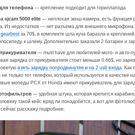
для телефона
— крепление подходит для гориллапода
 sjcam 5000 elite
— неплохая экнш-камера, есть функция 
а. Из недостатков — нет разъема для внешнего микрофона
gearbest
за 70$, в комплекте шла куча барахла и креплений
елосипеду, к шлему. Дополнительно заказали 2 батареи и зар
 прикуривателя
— must have для любителей мото- и авто-п
ая зарядка от прикуривателя стоит меньше 0.66$, но заря
Советую
взять зарядку попродвинутее и на 2 usb входа
. Как
 не только тот телефон, который используется в качестве н
новые мопеды PCX от Honda имеют прикуриватель для заряд
фотофильтров
— удобная штука, которая крепится карабино
ловеку такой кейс вряд ли понадобится, а вот для фотолю
с сейчас расскажу подробнее.