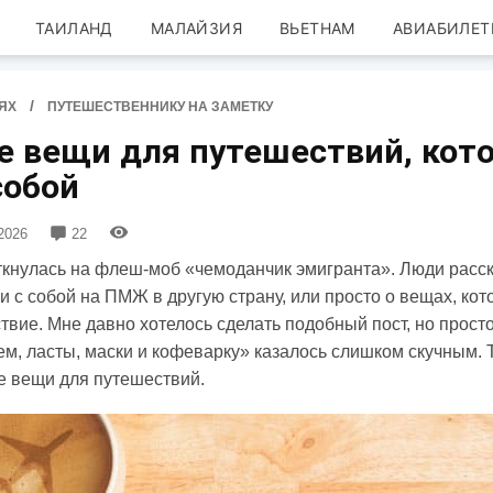
ТАИЛАНД
МАЛАЙЗИЯ
ВЬЕТНАМ
АВИАБИЛЕТ
/
ЯХ
ПУТЕШЕСТВЕННИКУ НА ЗАМЕТКУ
е вещи для путешествий, кот
собой
2026
22
наткнулась на флеш-моб «чемоданчик эмигранта». Люди расс
и с собой на ПМЖ в другую страну, или просто о вещах, кот
ствие. Мне давно хотелось сделать подобный пост, но прост
ем, ласты, маски и кофеварку» казалось слишком скучным. 
е вещи для путешествий.