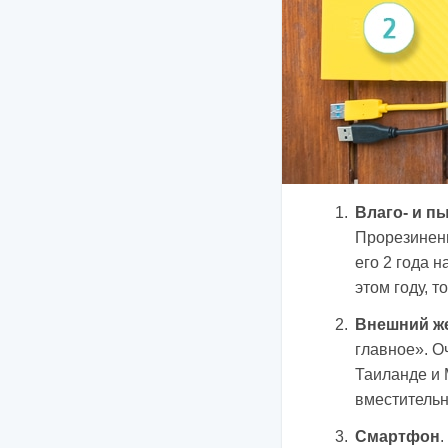
Влаго- и п
Прорезиненн
его 2 года н
этом году, т
Внешний же
главное». Оч
Таиланде и 
вместительн
Смартфон
.