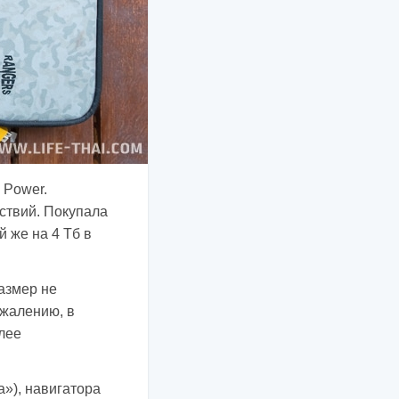
n Power.
ствий. Покупала
й же на 4 Тб в
азмер не
ожалению, в
олее
а»), навигатора