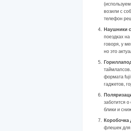
(используем
возили с со
телефон реш
Наушники 
поездках на
говоря, у м
но это акту
Гориллапо
таймлапсов.
формата fuji
гаджетов, г
Поляризац
заботится о
блики и сни
Коробочка 
флешек для