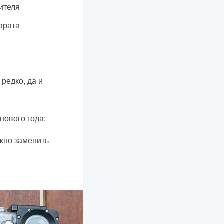
ителя
арата
редко, да и
нового года:
жно заменить