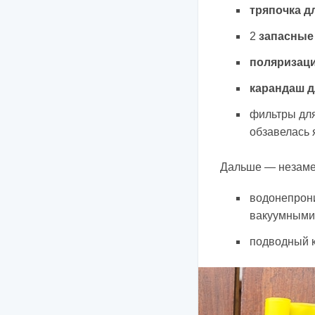
тряпочка д
2
запасные
поляризац
карандаш д
фильтры для
обзавелась 
Дальше — незамен
водонепрони
вакуумными 
подводный 