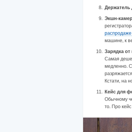
Держатель 
Экшн-камера
регистратор
распродаже 
машине, к в
Зарядка от
Самая дешев
медленно. 
разряжается
Кстати, на 
Кейс для 
Обычному че
то. Про кей