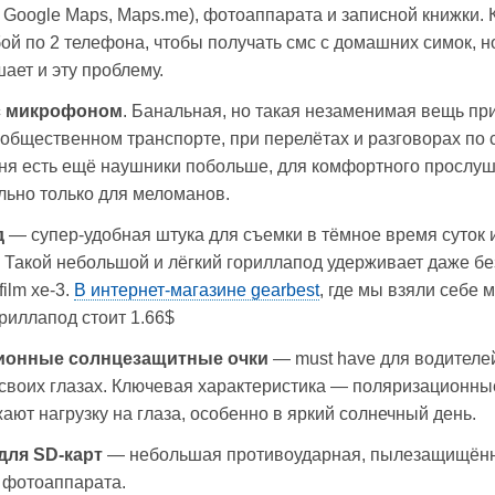
 Google Maps, Maps.me), фотоаппарата и записной книжки. 
бой по 2 телефона, чтобы получать смс с домашних симок, н
ает и эту проблему.
с микрофоном
. Банальная, но такая незаменимая вещь пр
 общественном транспорте, при перелётах и разговорах по 
еня есть ещё наушники побольше, для комфортного прослу
ально только для меломанов.
д
— супер-удобная штука для съемки в тёмное время суток 
 Такой небольшой и лёгкий гориллапод удерживает даже бе
film xe-3.
В интернет-магазине gearbest
, где мы взяли себе 
ориллапод стоит 1.66$
ионные солнцезащитные очки
— must have для водителей 
 своих глазах. Ключевая характеристика — поляризационны
жают нагрузку на глаза, особенно в яркий солнечный день.
для SD-карт
— небольшая противоударная, пылезащищённ
 фотоаппарата.