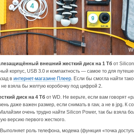
ылезащищённый внешний жесткий диск на 1 Тб
от Silico
ый корпус, USB 3.0 и компактность — самое то для путеше
азад в
интернет-магазине Плеер
. Если бы смогла найти тако
о не взяла бы желтую коробочку под цифрой 2.
сткий диск на 4 Тб
от WD. Не верьте, если вам говорят «р
ень даже важен размер, если снимать в raw, а не в jpg. К с
Малайзии очень трудно найти Silicon Power, так бы взяла б
ую версию первого жесткого.
 Выполняет роль телефона, модема (функция «точка доступ