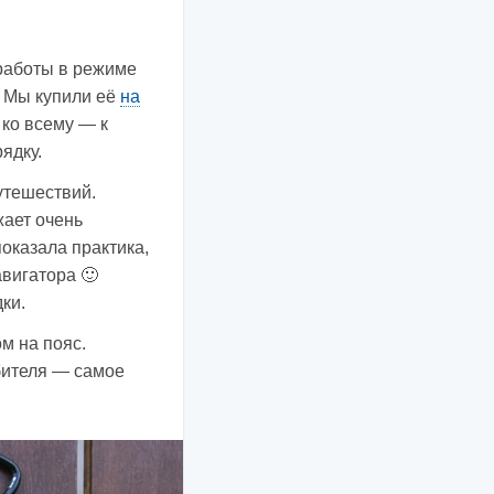
работы в режиме
. Мы купили её
на
 ко всему — к
ядку.
утешествий.
жает очень
 показала практика,
авигатора 🙂
ки.
м на пояс.
бителя — самое