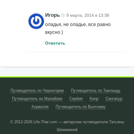
Игорь
9 марта, 2014 в 13:38
🕒
оладья, не оладье, все равно
вкусно )
Ответить
Путеводитель по Черногории
Путеводитель по Таиланду
Путеводитель по Малайзии
Сербия
Кипр
Сингапур
Хорватия
Путеводитель по Вьетнаму
© 2012-2026
Life-Thai.com — авторские путеводители Татьяны
Шемякиной