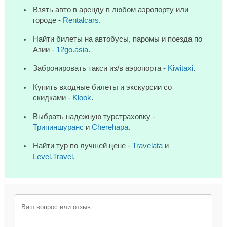
Взять авто в аренду в любом аэропорту или
городе -
Rentalcars
.
Найти билеты на автобусы, паромы и поезда по
Азии -
12go.asia
.
Забронировать такси из/в аэропорта -
Kiwitaxi
.
Купить входные билеты и экскурсии со
скидками -
Klook
.
Выбрать надежную турстраховку -
Трипиншуранс
и
Cherehapa
.
Найти тур по лучшей цене -
Travelata
и
Level.Travel
.