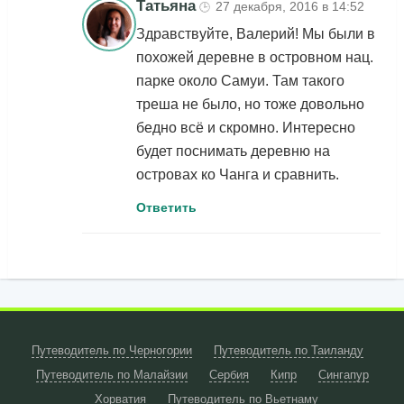
Татьяна
27 декабря, 2016 в 14:52
🕒
Здравствуйте, Валерий! Мы были в
похожей деревне в островном нац.
парке около Самуи. Там такого
треша не было, но тоже довольно
бедно всё и скромно. Интересно
будет поснимать деревню на
островах ко Чанга и сравнить.
Ответить
Путеводитель по Черногории
Путеводитель по Таиланду
Путеводитель по Малайзии
Сербия
Кипр
Сингапур
Хорватия
Путеводитель по Вьетнаму