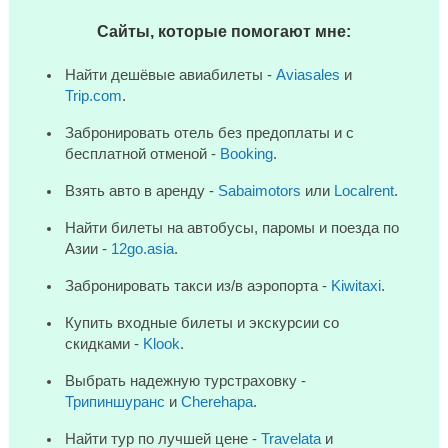
Сайты, которые помогают мне:
Найти дешёвые авиабилеты -
Aviasales
и
Trip.com
.
Забронировать отель без предоплаты и с
бесплатной отменой -
Booking
.
Взять авто в аренду -
Sabaimotors
или
Localrent
.
Найти билеты на автобусы, паромы и поезда по
Азии -
12go.asia
.
Забронировать такси из/в аэропорта -
Kiwitaxi
.
Купить входные билеты и экскурсии со
скидками -
Klook
.
Выбрать надежную турстраховку -
Трипиншуранс
и
Cherehapa
.
Найти тур по лучшей цене -
Travelata
и