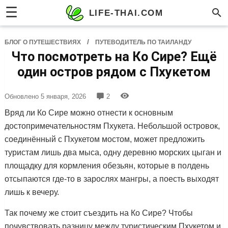
☰
LIFE-THAI.COM
/
БЛОГ О ПУТЕШЕСТВИЯХ
ПУТЕВОДИТЕЛЬ ПО ТАИЛАНДУ
Что посмотреть на Ко Сире? Ещё
один остров рядом с Пхукетом
Обновлено
5 января, 2026
2
Вряд ли Ко Сире можно отнести к основным
достопримечательностям Пхукета. Небольшой островок,
соединённый с Пхукетом мостом, может предложить
туристам лишь два мыса, одну деревню морских цыган и
площадку для кормления обезьян, которые в полдень
отсыпаются где-то в зарослях мангры, а поесть выходят
лишь к вечеру.
Так почему же стоит съездить на Ко Сире? Чтобы
почувствовать разницу между туристическим Пхукетом и